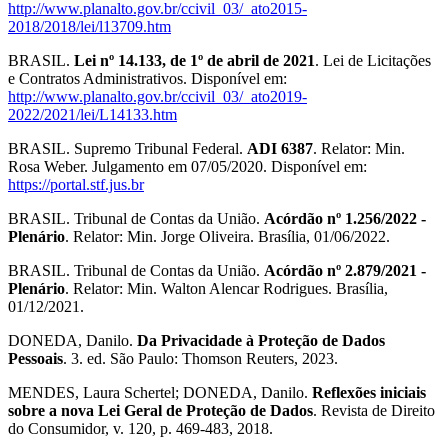
http://www.planalto.gov.br/ccivil_03/_ato2015-
2018/2018/lei/l13709.htm
BRASIL.
Lei nº 14.133, de 1º de abril de 2021
. Lei de Licitações
e Contratos Administrativos. Disponível em:
http://www.planalto.gov.br/ccivil_03/_ato2019-
2022/2021/lei/L14133.htm
BRASIL. Supremo Tribunal Federal.
ADI 6387
. Relator: Min.
Rosa Weber. Julgamento em 07/05/2020. Disponível em:
https://portal.stf.jus.br
BRASIL. Tribunal de Contas da União.
Acórdão nº 1.256/2022 -
Plenário
. Relator: Min. Jorge Oliveira. Brasília, 01/06/2022.
BRASIL. Tribunal de Contas da União.
Acórdão nº 2.879/2021 -
Plenário
. Relator: Min. Walton Alencar Rodrigues. Brasília,
01/12/2021.
DONEDA, Danilo.
Da Privacidade à Proteção de Dados
Pessoais
. 3. ed. São Paulo: Thomson Reuters, 2023.
MENDES, Laura Schertel; DONEDA, Danilo.
Reflexões iniciais
sobre a nova Lei Geral de Proteção de Dados
. Revista de Direito
do Consumidor, v. 120, p. 469-483, 2018.