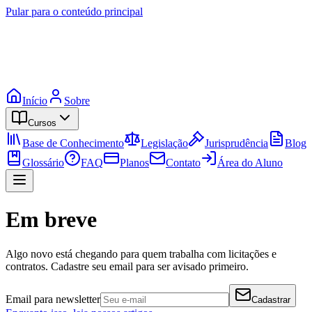
Pular para o conteúdo principal
Início
Sobre
Cursos
Base de Conhecimento
Legislação
Jurisprudência
Blog
Glossário
FAQ
Planos
Contato
Área do Aluno
Em breve
Algo novo está chegando para quem trabalha com licitações e
contratos. Cadastre seu email para ser avisado primeiro.
Email para newsletter
Cadastrar