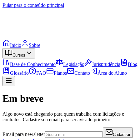
Pular para o conteúdo principal
Início
Sobre
Cursos
Base de Conhecimento
Legislação
Jurisprudência
Blog
Glossário
FAQ
Planos
Contato
Área do Aluno
Em breve
Algo novo está chegando para quem trabalha com licitações e
contratos. Cadastre seu email para ser avisado primeiro.
Email para newsletter
Cadastrar