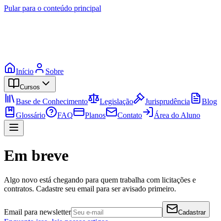
Pular para o conteúdo principal
Início
Sobre
Cursos
Base de Conhecimento
Legislação
Jurisprudência
Blog
Glossário
FAQ
Planos
Contato
Área do Aluno
Em breve
Algo novo está chegando para quem trabalha com licitações e
contratos. Cadastre seu email para ser avisado primeiro.
Email para newsletter
Cadastrar