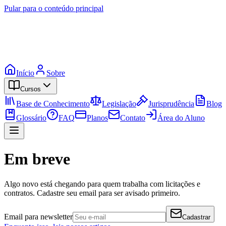
Pular para o conteúdo principal
Início
Sobre
Cursos
Base de Conhecimento
Legislação
Jurisprudência
Blog
Glossário
FAQ
Planos
Contato
Área do Aluno
Em breve
Algo novo está chegando para quem trabalha com licitações e
contratos. Cadastre seu email para ser avisado primeiro.
Email para newsletter
Cadastrar