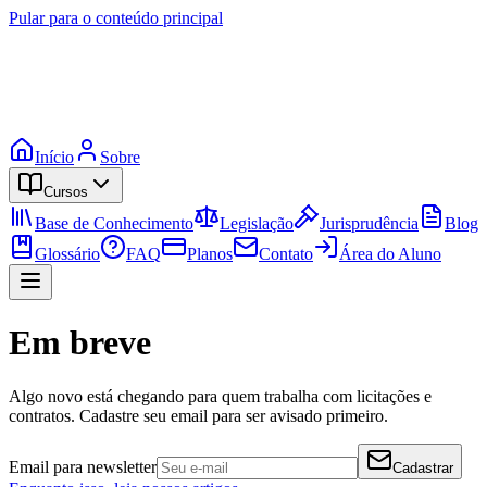
Pular para o conteúdo principal
Início
Sobre
Cursos
Base de Conhecimento
Legislação
Jurisprudência
Blog
Glossário
FAQ
Planos
Contato
Área do Aluno
Em breve
Algo novo está chegando para quem trabalha com licitações e
contratos. Cadastre seu email para ser avisado primeiro.
Email para newsletter
Cadastrar