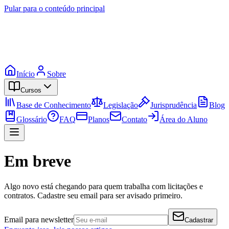
Pular para o conteúdo principal
Início
Sobre
Cursos
Base de Conhecimento
Legislação
Jurisprudência
Blog
Glossário
FAQ
Planos
Contato
Área do Aluno
Em breve
Algo novo está chegando para quem trabalha com licitações e
contratos. Cadastre seu email para ser avisado primeiro.
Email para newsletter
Cadastrar