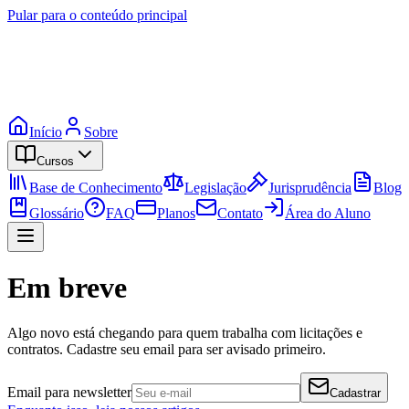
Pular para o conteúdo principal
Início
Sobre
Cursos
Base de Conhecimento
Legislação
Jurisprudência
Blog
Glossário
FAQ
Planos
Contato
Área do Aluno
Em breve
Algo novo está chegando para quem trabalha com licitações e
contratos. Cadastre seu email para ser avisado primeiro.
Email para newsletter
Cadastrar