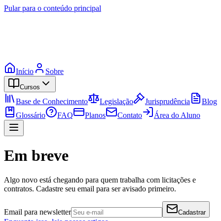
Pular para o conteúdo principal
Início
Sobre
Cursos
Base de Conhecimento
Legislação
Jurisprudência
Blog
Glossário
FAQ
Planos
Contato
Área do Aluno
Em breve
Algo novo está chegando para quem trabalha com licitações e
contratos. Cadastre seu email para ser avisado primeiro.
Email para newsletter
Cadastrar