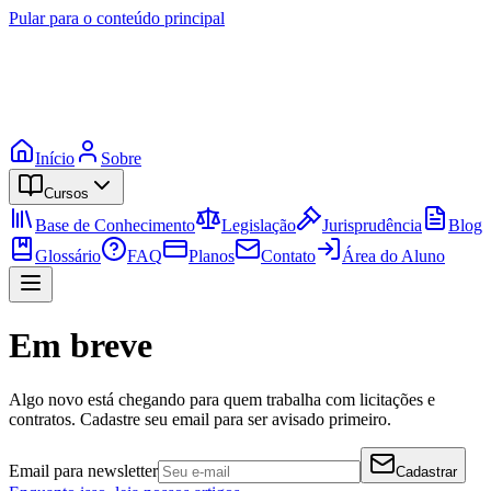
Pular para o conteúdo principal
Início
Sobre
Cursos
Base de Conhecimento
Legislação
Jurisprudência
Blog
Glossário
FAQ
Planos
Contato
Área do Aluno
Em breve
Algo novo está chegando para quem trabalha com licitações e
contratos. Cadastre seu email para ser avisado primeiro.
Email para newsletter
Cadastrar