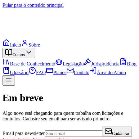
Pular para o conteúdo principal
Início
Sobre
Cursos
Base de Conhecimento
Legislação
Jurisprudência
Blog
Glossário
FAQ
Planos
Contato
Área do Aluno
Em breve
Algo novo está chegando para quem trabalha com licitações e
contratos. Cadastre seu email para ser avisado primeiro.
Email para newsletter
Cadastrar