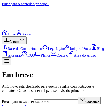
Pular para o conteúdo principal
Início
Sobre
Cursos
Base de Conhecimento
Legislação
Jurisprudência
Blog
Glossário
FAQ
Planos
Contato
Área do Aluno
Em breve
Algo novo está chegando para quem trabalha com licitações e
contratos. Cadastre seu email para ser avisado primeiro.
Email para newsletter
Cadastrar