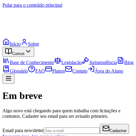
Pular para o conteúdo principal
Início
Sobre
Cursos
Base de Conhecimento
Legislação
Jurisprudência
Blog
Glossário
FAQ
Planos
Contato
Área do Aluno
Em breve
Algo novo está chegando para quem trabalha com licitações e
contratos. Cadastre seu email para ser avisado primeiro.
Email para newsletter
Cadastrar