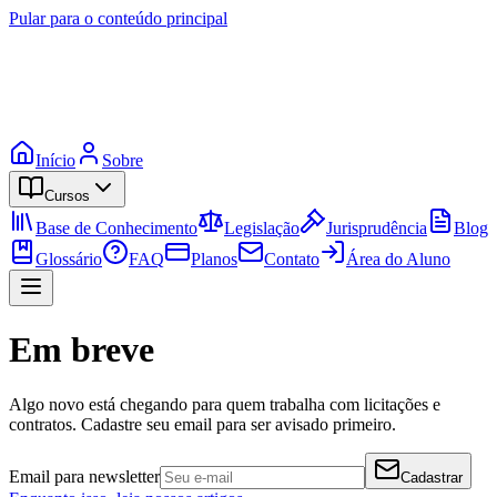
Pular para o conteúdo principal
Início
Sobre
Cursos
Base de Conhecimento
Legislação
Jurisprudência
Blog
Glossário
FAQ
Planos
Contato
Área do Aluno
Em breve
Algo novo está chegando para quem trabalha com licitações e
contratos. Cadastre seu email para ser avisado primeiro.
Email para newsletter
Cadastrar