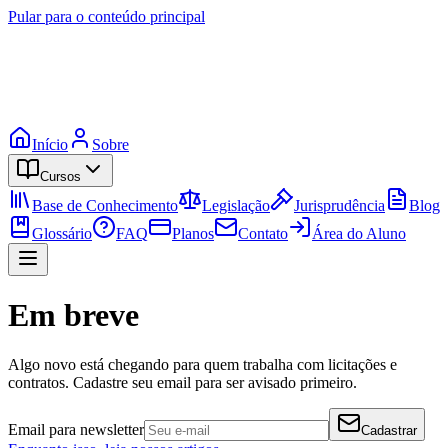
Pular para o conteúdo principal
Início
Sobre
Cursos
Base de Conhecimento
Legislação
Jurisprudência
Blog
Glossário
FAQ
Planos
Contato
Área do Aluno
Em breve
Algo novo está chegando para quem trabalha com licitações e
contratos. Cadastre seu email para ser avisado primeiro.
Email para newsletter
Cadastrar