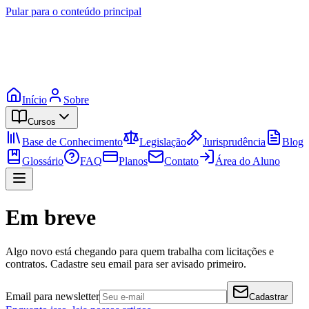
Pular para o conteúdo principal
Início
Sobre
Cursos
Base de Conhecimento
Legislação
Jurisprudência
Blog
Glossário
FAQ
Planos
Contato
Área do Aluno
Em breve
Algo novo está chegando para quem trabalha com licitações e
contratos. Cadastre seu email para ser avisado primeiro.
Email para newsletter
Cadastrar