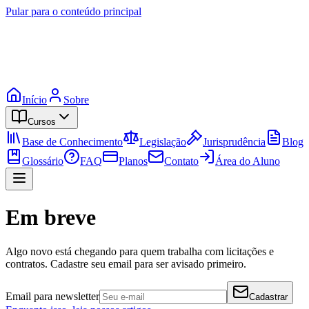
Pular para o conteúdo principal
Início
Sobre
Cursos
Base de Conhecimento
Legislação
Jurisprudência
Blog
Glossário
FAQ
Planos
Contato
Área do Aluno
Em breve
Algo novo está chegando para quem trabalha com licitações e
contratos. Cadastre seu email para ser avisado primeiro.
Email para newsletter
Cadastrar