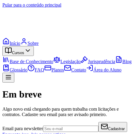
Pular para o conteúdo principal
Início
Sobre
Cursos
Base de Conhecimento
Legislação
Jurisprudência
Blog
Glossário
FAQ
Planos
Contato
Área do Aluno
Em breve
Algo novo está chegando para quem trabalha com licitações e
contratos. Cadastre seu email para ser avisado primeiro.
Email para newsletter
Cadastrar