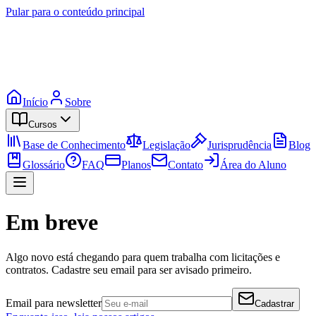
Pular para o conteúdo principal
Início
Sobre
Cursos
Base de Conhecimento
Legislação
Jurisprudência
Blog
Glossário
FAQ
Planos
Contato
Área do Aluno
Em breve
Algo novo está chegando para quem trabalha com licitações e
contratos. Cadastre seu email para ser avisado primeiro.
Email para newsletter
Cadastrar