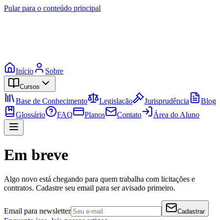
Pular para o conteúdo principal
Início
Sobre
Cursos
Base de Conhecimento
Legislação
Jurisprudência
Blog
Glossário
FAQ
Planos
Contato
Área do Aluno
Em breve
Algo novo está chegando para quem trabalha com licitações e
contratos. Cadastre seu email para ser avisado primeiro.
Email para newsletter
Cadastrar