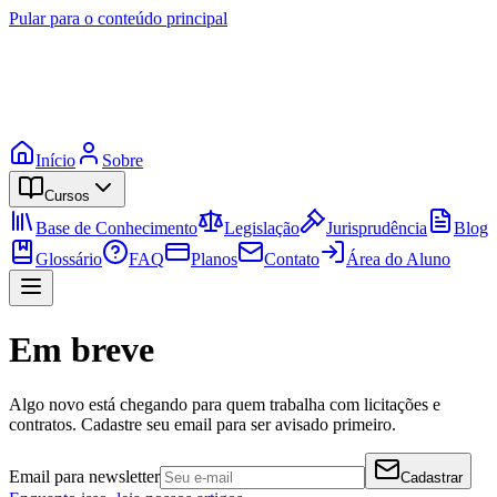
Pular para o conteúdo principal
Início
Sobre
Cursos
Base de Conhecimento
Legislação
Jurisprudência
Blog
Glossário
FAQ
Planos
Contato
Área do Aluno
Em breve
Algo novo está chegando para quem trabalha com licitações e
contratos. Cadastre seu email para ser avisado primeiro.
Email para newsletter
Cadastrar