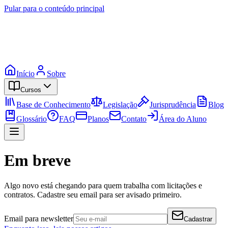
Pular para o conteúdo principal
Início
Sobre
Cursos
Base de Conhecimento
Legislação
Jurisprudência
Blog
Glossário
FAQ
Planos
Contato
Área do Aluno
Em breve
Algo novo está chegando para quem trabalha com licitações e
contratos. Cadastre seu email para ser avisado primeiro.
Email para newsletter
Cadastrar