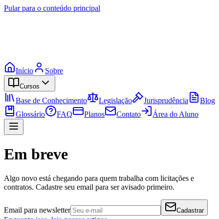
Pular para o conteúdo principal
Início
Sobre
Cursos
Base de Conhecimento
Legislação
Jurisprudência
Blog
Glossário
FAQ
Planos
Contato
Área do Aluno
Em breve
Algo novo está chegando para quem trabalha com licitações e
contratos. Cadastre seu email para ser avisado primeiro.
Email para newsletter
Cadastrar