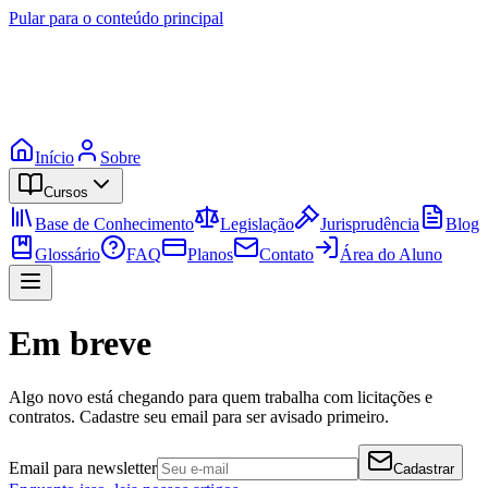
Pular para o conteúdo principal
Início
Sobre
Cursos
Base de Conhecimento
Legislação
Jurisprudência
Blog
Glossário
FAQ
Planos
Contato
Área do Aluno
Em breve
Algo novo está chegando para quem trabalha com licitações e
contratos. Cadastre seu email para ser avisado primeiro.
Email para newsletter
Cadastrar