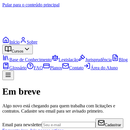
Pular para o conteúdo principal
Início
Sobre
Cursos
Base de Conhecimento
Legislação
Jurisprudência
Blog
Glossário
FAQ
Planos
Contato
Área do Aluno
Em breve
Algo novo está chegando para quem trabalha com licitações e
contratos. Cadastre seu email para ser avisado primeiro.
Email para newsletter
Cadastrar