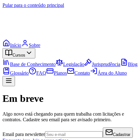
Pular para o conteúdo principal
Início
Sobre
Cursos
Base de Conhecimento
Legislação
Jurisprudência
Blog
Glossário
FAQ
Planos
Contato
Área do Aluno
Em breve
Algo novo está chegando para quem trabalha com licitações e
contratos. Cadastre seu email para ser avisado primeiro.
Email para newsletter
Cadastrar