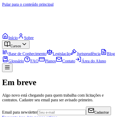
Pular para o conteúdo principal
Início
Sobre
Cursos
Base de Conhecimento
Legislação
Jurisprudência
Blog
Glossário
FAQ
Planos
Contato
Área do Aluno
Em breve
Algo novo está chegando para quem trabalha com licitações e
contratos. Cadastre seu email para ser avisado primeiro.
Email para newsletter
Cadastrar