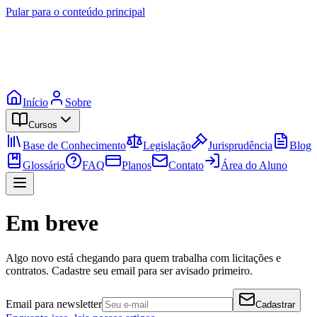
Pular para o conteúdo principal
Início
Sobre
Cursos
Base de Conhecimento
Legislação
Jurisprudência
Blog
Glossário
FAQ
Planos
Contato
Área do Aluno
Em breve
Algo novo está chegando para quem trabalha com licitações e
contratos. Cadastre seu email para ser avisado primeiro.
Email para newsletter
Cadastrar