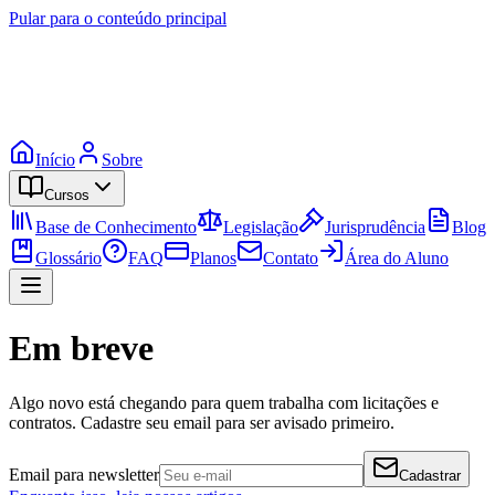
Pular para o conteúdo principal
Início
Sobre
Cursos
Base de Conhecimento
Legislação
Jurisprudência
Blog
Glossário
FAQ
Planos
Contato
Área do Aluno
Em breve
Algo novo está chegando para quem trabalha com licitações e
contratos. Cadastre seu email para ser avisado primeiro.
Email para newsletter
Cadastrar