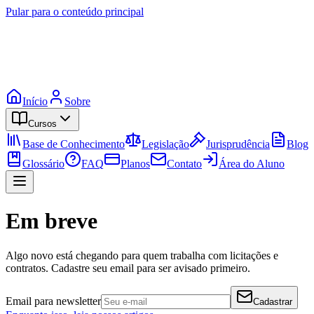
Pular para o conteúdo principal
Início
Sobre
Cursos
Base de Conhecimento
Legislação
Jurisprudência
Blog
Glossário
FAQ
Planos
Contato
Área do Aluno
Em breve
Algo novo está chegando para quem trabalha com licitações e
contratos. Cadastre seu email para ser avisado primeiro.
Email para newsletter
Cadastrar