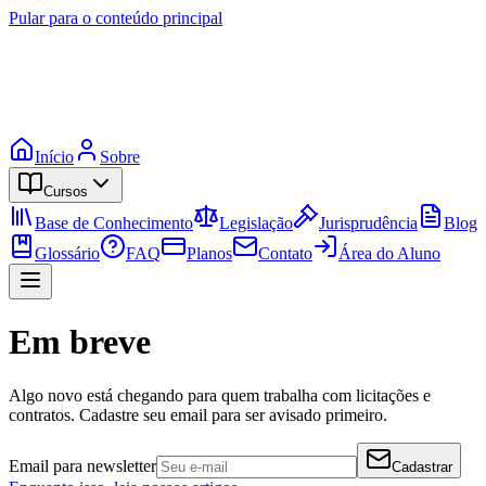
Pular para o conteúdo principal
Início
Sobre
Cursos
Base de Conhecimento
Legislação
Jurisprudência
Blog
Glossário
FAQ
Planos
Contato
Área do Aluno
Em breve
Algo novo está chegando para quem trabalha com licitações e
contratos. Cadastre seu email para ser avisado primeiro.
Email para newsletter
Cadastrar