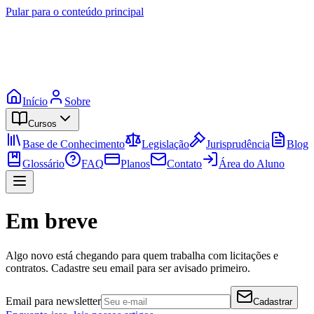
Pular para o conteúdo principal
Início
Sobre
Cursos
Base de Conhecimento
Legislação
Jurisprudência
Blog
Glossário
FAQ
Planos
Contato
Área do Aluno
Em breve
Algo novo está chegando para quem trabalha com licitações e
contratos. Cadastre seu email para ser avisado primeiro.
Email para newsletter
Cadastrar