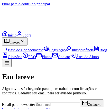
Pular para o conteúdo principal
Início
Sobre
Cursos
Base de Conhecimento
Legislação
Jurisprudência
Blog
Glossário
FAQ
Planos
Contato
Área do Aluno
Em breve
Algo novo está chegando para quem trabalha com licitações e
contratos. Cadastre seu email para ser avisado primeiro.
Email para newsletter
Cadastrar