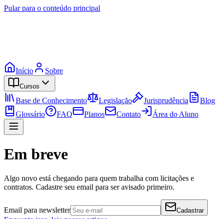
Pular para o conteúdo principal
Início
Sobre
Cursos
Base de Conhecimento
Legislação
Jurisprudência
Blog
Glossário
FAQ
Planos
Contato
Área do Aluno
Em breve
Algo novo está chegando para quem trabalha com licitações e
contratos. Cadastre seu email para ser avisado primeiro.
Email para newsletter
Cadastrar