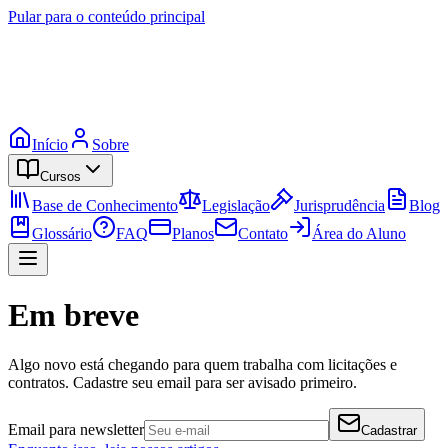
Pular para o conteúdo principal
Início
Sobre
Cursos
Base de Conhecimento
Legislação
Jurisprudência
Blog
Glossário
FAQ
Planos
Contato
Área do Aluno
Em breve
Algo novo está chegando para quem trabalha com licitações e
contratos. Cadastre seu email para ser avisado primeiro.
Email para newsletter
Cadastrar