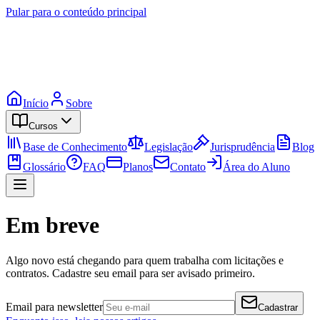
Pular para o conteúdo principal
Início
Sobre
Cursos
Base de Conhecimento
Legislação
Jurisprudência
Blog
Glossário
FAQ
Planos
Contato
Área do Aluno
Em breve
Algo novo está chegando para quem trabalha com licitações e
contratos. Cadastre seu email para ser avisado primeiro.
Email para newsletter
Cadastrar