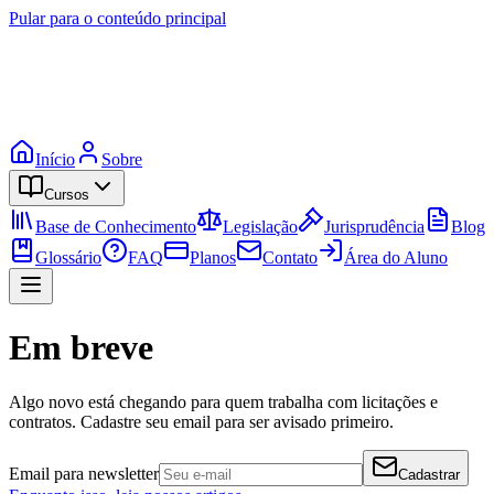
Pular para o conteúdo principal
Início
Sobre
Cursos
Base de Conhecimento
Legislação
Jurisprudência
Blog
Glossário
FAQ
Planos
Contato
Área do Aluno
Em breve
Algo novo está chegando para quem trabalha com licitações e
contratos. Cadastre seu email para ser avisado primeiro.
Email para newsletter
Cadastrar