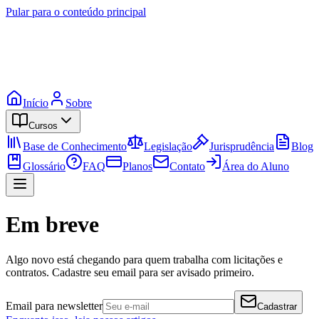
Pular para o conteúdo principal
Início
Sobre
Cursos
Base de Conhecimento
Legislação
Jurisprudência
Blog
Glossário
FAQ
Planos
Contato
Área do Aluno
Em breve
Algo novo está chegando para quem trabalha com licitações e
contratos. Cadastre seu email para ser avisado primeiro.
Email para newsletter
Cadastrar