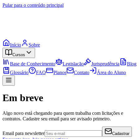
Pular para o conteúdo principal
Início
Sobre
Cursos
Base de Conhecimento
Legislação
Jurisprudência
Blog
Glossário
FAQ
Planos
Contato
Área do Aluno
Em breve
Algo novo está chegando para quem trabalha com licitações e
contratos. Cadastre seu email para ser avisado primeiro.
Email para newsletter
Cadastrar