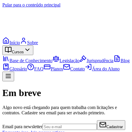
Pular para o conteúdo principal
Início
Sobre
Cursos
Base de Conhecimento
Legislação
Jurisprudência
Blog
Glossário
FAQ
Planos
Contato
Área do Aluno
Em breve
Algo novo está chegando para quem trabalha com licitações e
contratos. Cadastre seu email para ser avisado primeiro.
Email para newsletter
Cadastrar