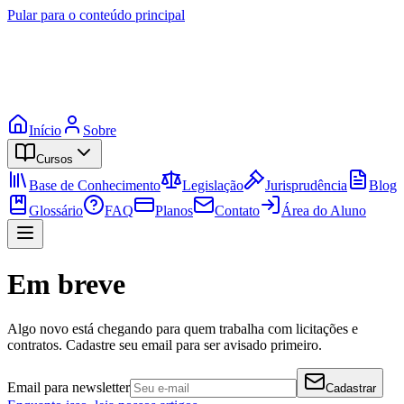
Pular para o conteúdo principal
Início
Sobre
Cursos
Base de Conhecimento
Legislação
Jurisprudência
Blog
Glossário
FAQ
Planos
Contato
Área do Aluno
Em breve
Algo novo está chegando para quem trabalha com licitações e
contratos. Cadastre seu email para ser avisado primeiro.
Email para newsletter
Cadastrar