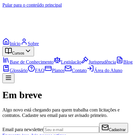
Pular para o conteúdo principal
Início
Sobre
Cursos
Base de Conhecimento
Legislação
Jurisprudência
Blog
Glossário
FAQ
Planos
Contato
Área do Aluno
Em breve
Algo novo está chegando para quem trabalha com licitações e
contratos. Cadastre seu email para ser avisado primeiro.
Email para newsletter
Cadastrar