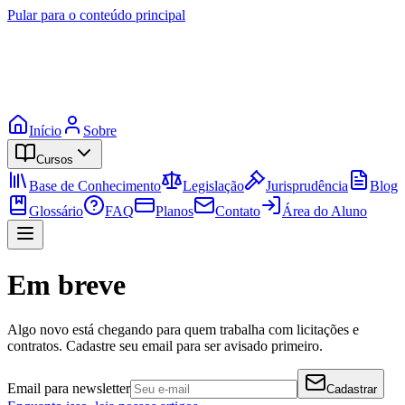
Pular para o conteúdo principal
Início
Sobre
Cursos
Base de Conhecimento
Legislação
Jurisprudência
Blog
Glossário
FAQ
Planos
Contato
Área do Aluno
Em breve
Algo novo está chegando para quem trabalha com licitações e
contratos. Cadastre seu email para ser avisado primeiro.
Email para newsletter
Cadastrar