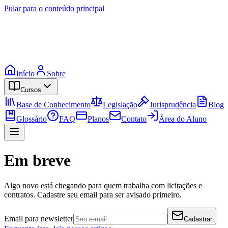
Pular para o conteúdo principal
Início
Sobre
Cursos
Base de Conhecimento
Legislação
Jurisprudência
Blog
Glossário
FAQ
Planos
Contato
Área do Aluno
Em breve
Algo novo está chegando para quem trabalha com licitações e
contratos. Cadastre seu email para ser avisado primeiro.
Email para newsletter
Cadastrar