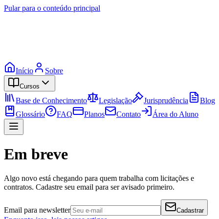
Pular para o conteúdo principal
Início
Sobre
Cursos
Base de Conhecimento
Legislação
Jurisprudência
Blog
Glossário
FAQ
Planos
Contato
Área do Aluno
Em breve
Algo novo está chegando para quem trabalha com licitações e
contratos. Cadastre seu email para ser avisado primeiro.
Email para newsletter
Cadastrar