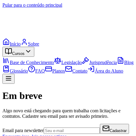
Pular para o conteúdo principal
Início
Sobre
Cursos
Base de Conhecimento
Legislação
Jurisprudência
Blog
Glossário
FAQ
Planos
Contato
Área do Aluno
Em breve
Algo novo está chegando para quem trabalha com licitações e
contratos. Cadastre seu email para ser avisado primeiro.
Email para newsletter
Cadastrar