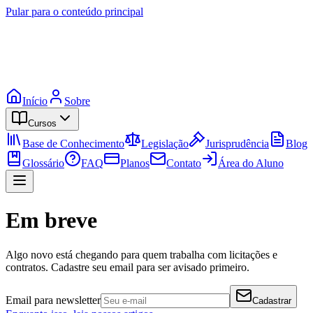
Pular para o conteúdo principal
Início
Sobre
Cursos
Base de Conhecimento
Legislação
Jurisprudência
Blog
Glossário
FAQ
Planos
Contato
Área do Aluno
Em breve
Algo novo está chegando para quem trabalha com licitações e
contratos. Cadastre seu email para ser avisado primeiro.
Email para newsletter
Cadastrar