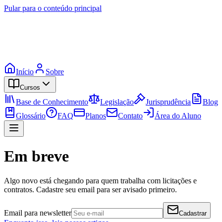
Pular para o conteúdo principal
Início
Sobre
Cursos
Base de Conhecimento
Legislação
Jurisprudência
Blog
Glossário
FAQ
Planos
Contato
Área do Aluno
Em breve
Algo novo está chegando para quem trabalha com licitações e
contratos. Cadastre seu email para ser avisado primeiro.
Email para newsletter
Cadastrar