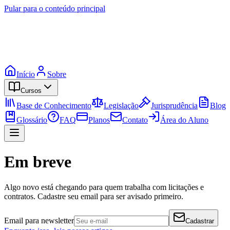
Pular para o conteúdo principal
Início
Sobre
Cursos
Base de Conhecimento
Legislação
Jurisprudência
Blog
Glossário
FAQ
Planos
Contato
Área do Aluno
Em breve
Algo novo está chegando para quem trabalha com licitações e
contratos. Cadastre seu email para ser avisado primeiro.
Email para newsletter
Cadastrar