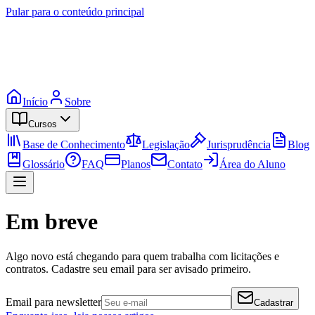
Pular para o conteúdo principal
Início
Sobre
Cursos
Base de Conhecimento
Legislação
Jurisprudência
Blog
Glossário
FAQ
Planos
Contato
Área do Aluno
Em breve
Algo novo está chegando para quem trabalha com licitações e
contratos. Cadastre seu email para ser avisado primeiro.
Email para newsletter
Cadastrar